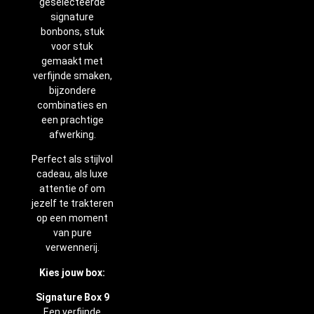
geselecteerde
signature
bonbons, stuk
voor stuk
gemaakt met
verfijnde smaken,
bijzondere
combinaties en
een prachtige
afwerking.
Perfect als stijlvol
cadeau, als luxe
attentie of om
jezelf te trakteren
op een moment
van pure
verwennerij.
Kies jouw box:
Signature Box 9
Een verfijnde