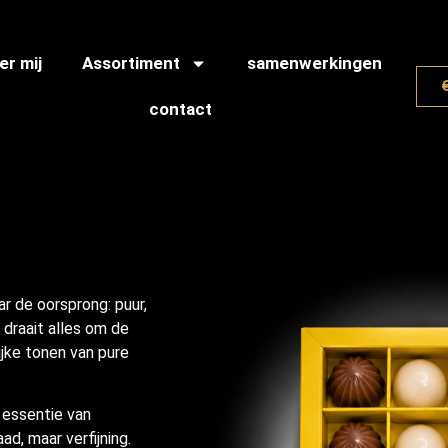
er mij
Assortiment
samenwerkingen
contact
r de oorsprong: puur,
 draait alles om de
ijke tonen van pure
 essentie van
d, maar verfijning.