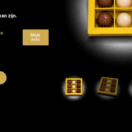
an zijn.
en
Meer
info
n