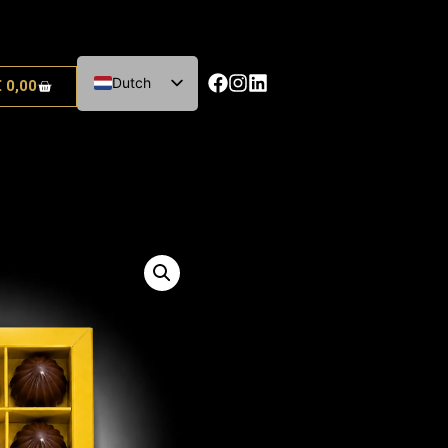
Dutch
€
0,00
English